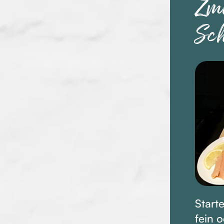
Zm
Sc
Start
fein 