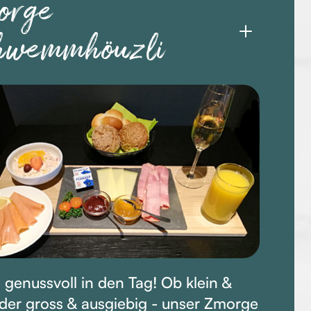
orge
hwemm­höuzli
e genussvoll in den Tag! Ob klein &
oder gross & ausgiebig - unser Zmorge