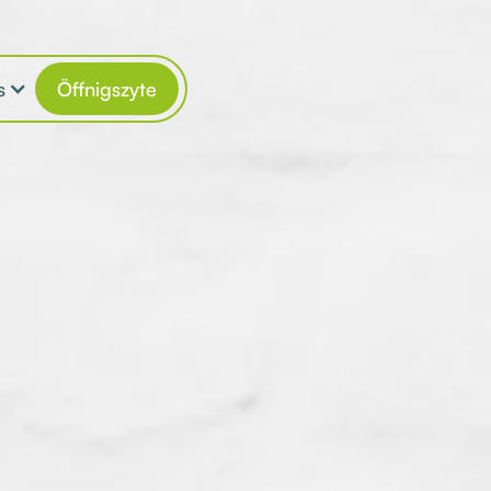
s
Öffnigszyte