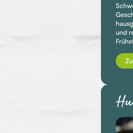
Schwe
Gesch
hausg
und r
Frühs
Zu
Hu