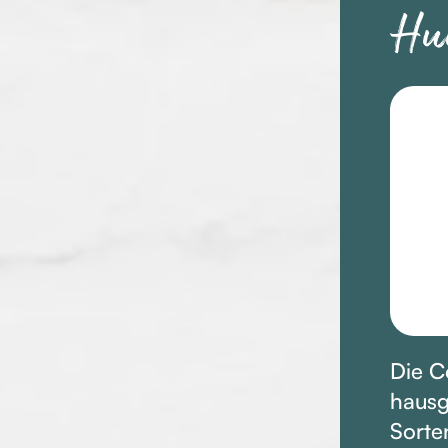
Hu
Die C
hausg
Sorten