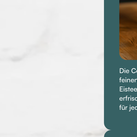
Die C
feine
Eiste
erfri
für j