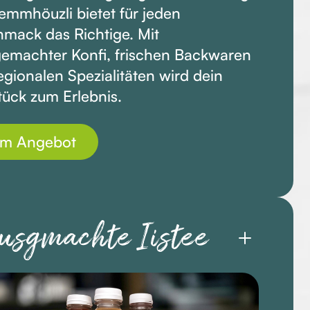
mmhöuzli bietet für jeden
mack das Richtige. Mit
emachter Konfi, frischen Backwaren
egionalen Spezialitäten wird dein
tück zum Erlebnis.
m Angebot
usgmachte Iistee